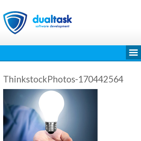
Ga
naar
de
inhoud
ThinkstockPhotos-170442564