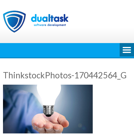
Ga
naar
de
inhoud
ThinkstockPhotos-170442564_G