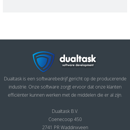
Dualtask is een softwarebedrijf gericht op de producerende
industrie. Onze software zorgt ervoor dat onze klanten
efficiënter kunnen werken met de middelen die er al zijn.
Dualtask B.V.
Coenecoop 450
2741 PR Waddinxveen