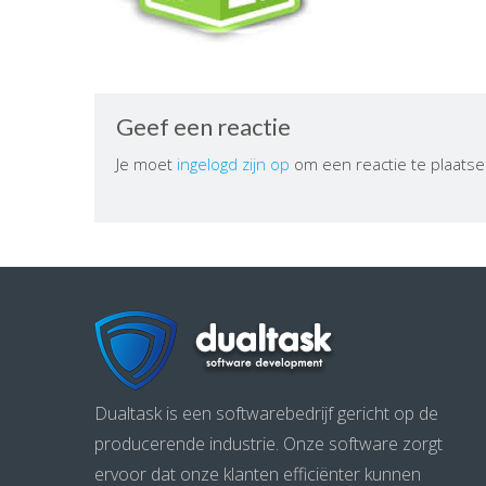
Geef een reactie
Je moet
ingelogd zijn op
om een reactie te plaatse
Dualtask is een softwarebedrijf gericht op de
producerende industrie. Onze software zorgt
ervoor dat onze klanten efficiënter kunnen