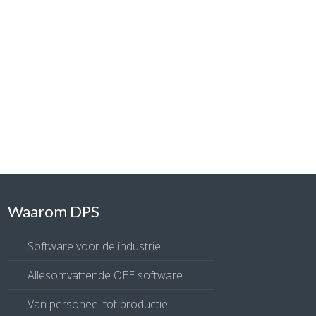
Waarom DPS
Software voor de industrie
Allesomvattende OEE software
Van personeel tot productie