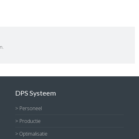
n.
DPS Systeem
>
Personeel
>
Productie
>
Optimalisatie